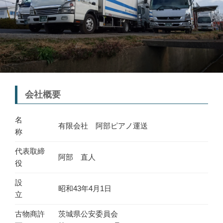
会社概要
名
有限会社 阿部ピアノ運送
称
代表取締
阿部 直人
役
設
昭和43年4月1日
立
古物商許
茨城県公安委員会