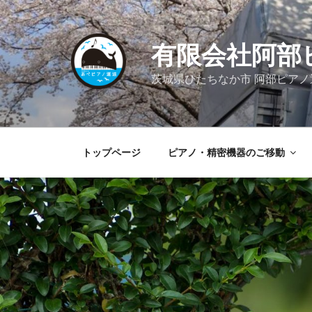
コ
ン
テ
有限会社阿部
ン
ツ
茨城県ひたちなか市 阿部ピア
へ
ス
キ
ッ
トップページ
ピアノ・精密機器のご移動
プ