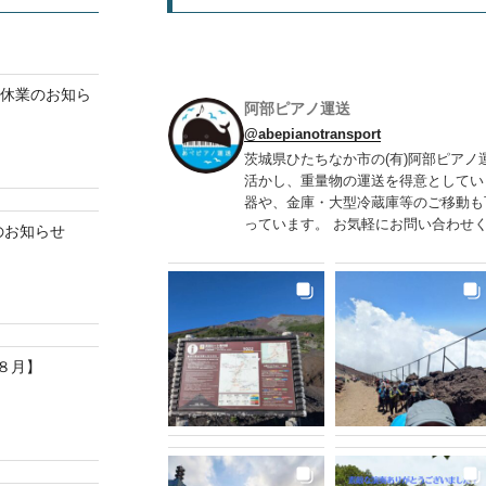
ク休業のお知ら
阿部ピアノ運送
@abepianotransport
茨城県ひたちなか市の(有)阿部ピアノ
活かし、重量物の運送を得意としてい
器や、金庫・大型冷蔵庫等のご移動も
っています。 お気軽にお問い合わせくだ
業のお知らせ
８月】