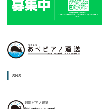
SNS
阿部ピアノ運送
@abepianotransport