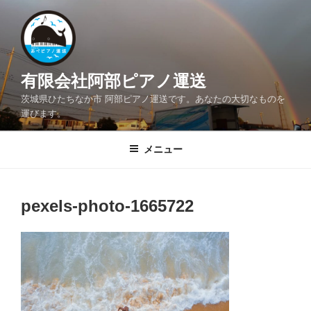
コ
ン
テ
ン
ツ
有限会社阿部ピアノ運送
へ
茨城県ひたちなか市 阿部ピアノ運送です。あなたの大切なものを
ス
運びます。
キ
ッ
メニュー
プ
pexels-photo-1665722