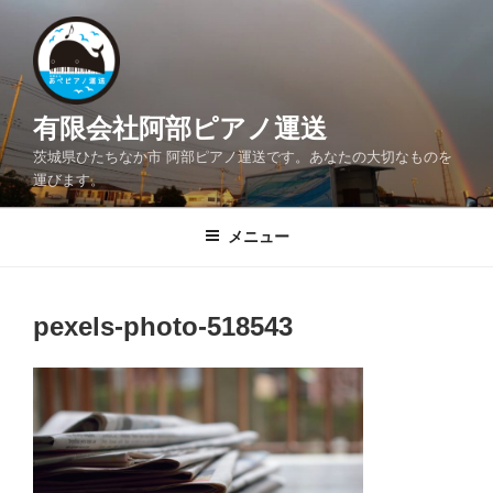
コ
ン
テ
ン
ツ
有限会社阿部ピアノ運送
へ
茨城県ひたちなか市 阿部ピアノ運送です。あなたの大切なものを
ス
運びます。
キ
ッ
メニュー
プ
pexels-photo-518543