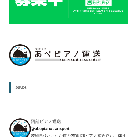
SNS
阿部ピアノ運送
@abepianotransport
茨城県ひたちなか市の(有)阿部ピアノ運送です。 弊社