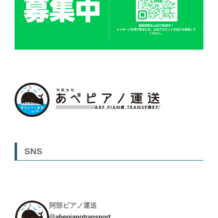
SNS
阿部ピアノ運送
@abepianotransport