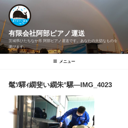
コ
ン
テ
ン
ツ
有限会社阿部ピアノ運送
へ
茨城県ひたちなか市 阿部ピアノ運送です。あなたの大切なものを
ス
運びます。
キ
ッ
メニュー
プ
髦ｿ驛ｨ繝斐い繝朱°騾―IMG_4023