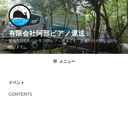
コ
ン
テ
ン
ツ
有限会社阿部ピアノ運送
へ
茨城県ひたちなか市 阿部ピアノ運送です。あなたの大切なものを
ス
運びます。
キ
ッ
メニュー
プ
イベント
CONTENTS