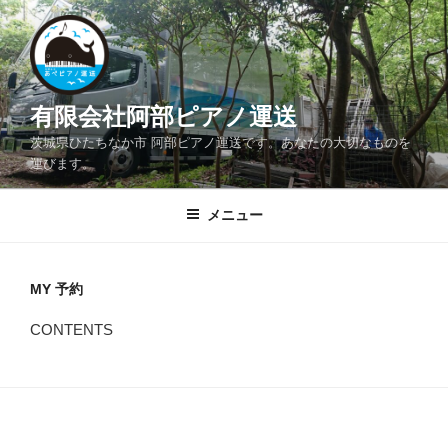
コ
ン
テ
ン
ツ
有限会社阿部ピアノ運送
へ
茨城県ひたちなか市 阿部ピアノ運送です。あなたの大切なものを
ス
運びます。
キ
ッ
メニュー
プ
MY 予約
CONTENTS