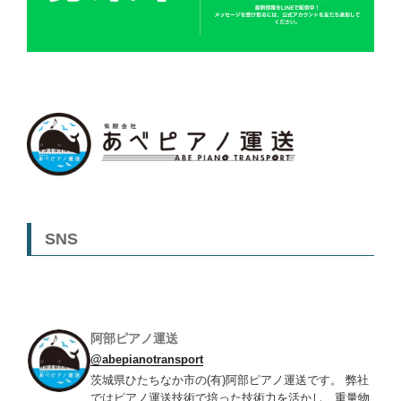
SNS
阿部ピアノ運送
@abepianotransport
茨城県ひたちなか市の(有)阿部ピアノ運送です。 弊社
ではピアノ運送技術で培った技術力を活かし、重量物