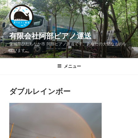
コ
ン
テ
ン
ツ
有限会社阿部ピアノ運送
へ
茨城県ひたちなか市 阿部ピアノ運送です。あなたの大切なものを
ス
運びます。
キ
ッ
メニュー
プ
ダブルレインボー