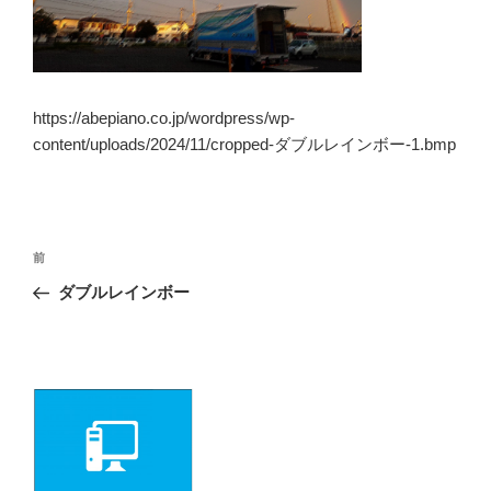
https://abepiano.co.jp/wordpress/wp-
content/uploads/2024/11/cropped-ダブルレインボー-1.bmp
投
前
前
の
稿
ダブルレインボー
投
ナ
稿
ビ
ゲ
ー
シ