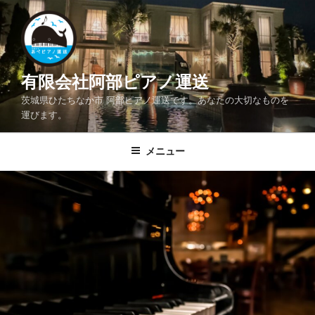
コ
ン
テ
ン
ツ
有限会社阿部ピアノ運送
へ
茨城県ひたちなか市 阿部ピアノ運送です。あなたの大切なものを
ス
運びます。
キ
ッ
メニュー
プ