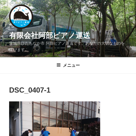
コ
ン
テ
ン
ツ
有限会社阿部ピアノ運送
へ
茨城県ひたちなか市 阿部ピアノ運送です。あなたの大切なものを
ス
運びます。
キ
ッ
メニュー
プ
DSC_0407-1