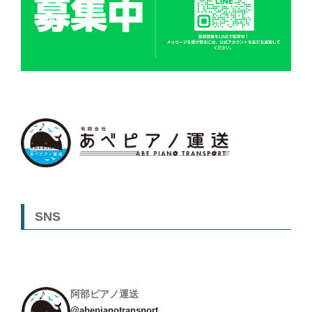
SNS
阿部ピアノ運送
@abepianotransport