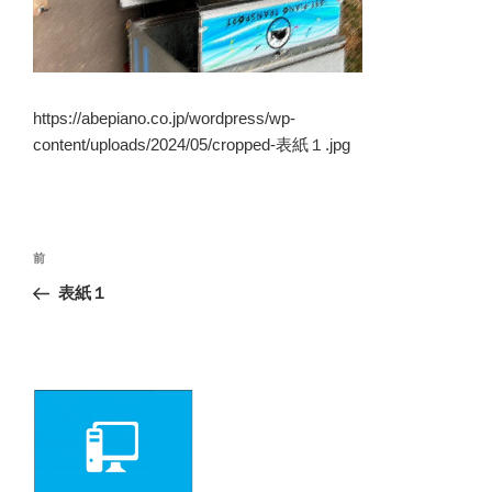
https://abepiano.co.jp/wordpress/wp-
content/uploads/2024/05/cropped-表紙１.jpg
投
前
前
の
稿
表紙１
投
ナ
稿
ビ
ゲ
ー
シ