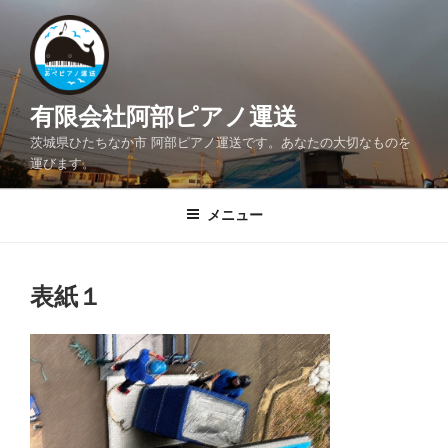
コ
ン
テ
ン
ツ
有限会社阿部ピアノ運送
へ
茨城県ひたちなか市 阿部ピアノ運送です。あなたの大切なものを
ス
運びます。
キ
ッ
メニュー
プ
表紙１