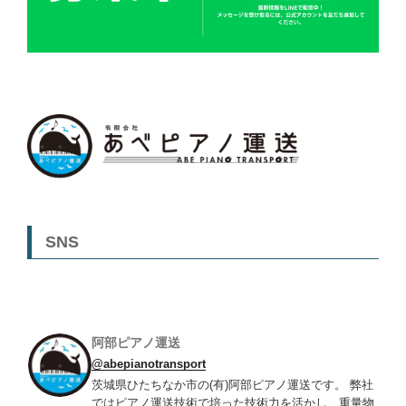
SNS
阿部ピアノ運送
@abepianotransport
茨城県ひたちなか市の(有)阿部ピアノ運送です。 弊社
ではピアノ運送技術で培った技術力を活かし、重量物