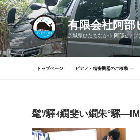
コ
ン
テ
有限会社阿部
ン
ツ
茨城県ひたちなか市 阿部ピア
へ
ス
キ
ッ
トップページ
ピアノ・精密機器のご移動
プ
髦ｿ驛ｨ繝斐い繝朱°騾―IMG