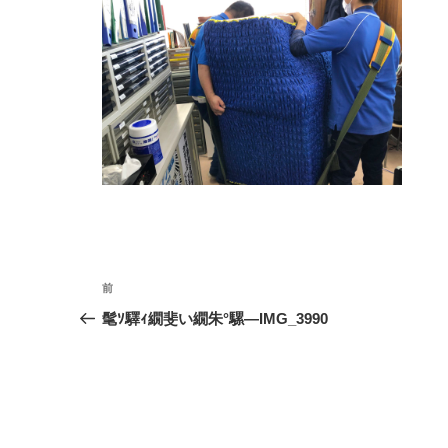
投
前
前
の
稿
髦ｿ驛ｨ繝斐い繝朱°騾―IMG_3990
投
ナ
稿
ビ
ゲ