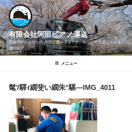
コ
ン
テ
ン
ツ
有限会社阿部ピアノ運送
へ
茨城県ひたちなか市 阿部ピアノ運送です。あなたの大切なものを
ス
運びます。
キ
ッ
メニュー
プ
髦ｿ驛ｨ繝斐い繝朱°騾―IMG_4011