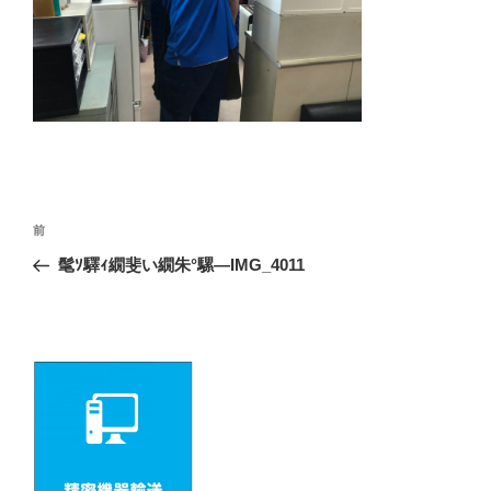
投
前
前
の
稿
髦ｿ驛ｨ繝斐い繝朱°騾―IMG_4011
投
ナ
稿
ビ
ゲ
ー
シ