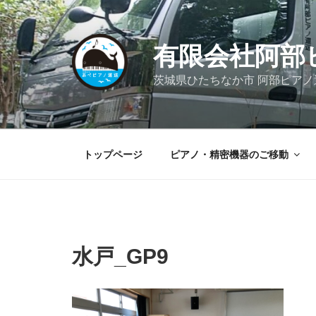
コ
ン
テ
有限会社阿部
ン
ツ
茨城県ひたちなか市 阿部ピア
へ
ス
キ
ッ
トップページ
ピアノ・精密機器のご移動
プ
水戸_GP9