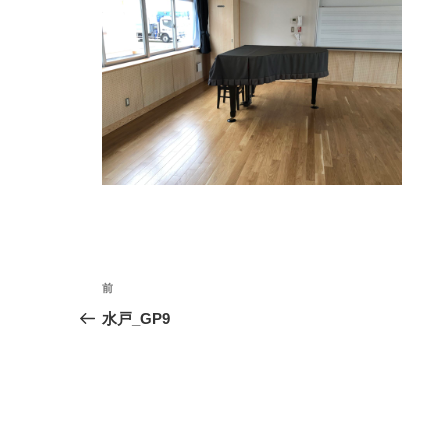
投
前
前
の
稿
水戸_GP9
投
ナ
稿
ビ
ゲ