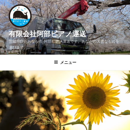
コ
ン
テ
ン
ツ
有限会社阿部ピアノ運送
へ
茨城県ひたちなか市 阿部ピアノ運送です。あなたの大切なものを
ス
運びます。
キ
ッ
メニュー
プ