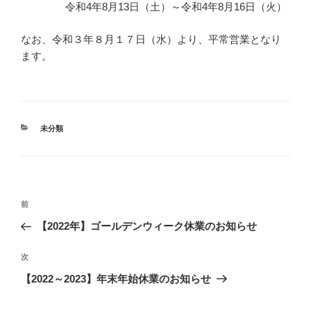
令和4年8月13日（土）～令和4年8月16日（火）
なお、令和３年８月１７日（水）より、平常営業となり
ます。
カ
未分類
テ
ゴ
リ
ー
投
前
前
の
稿
【2022年】ゴールデンウィーク休業のお知らせ
投
ナ
稿
次
次
ビ
の
【2022～2023】年末年始休業のお知らせ
投
ゲ
稿