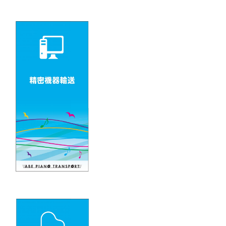
ー
シ
ョ
ン