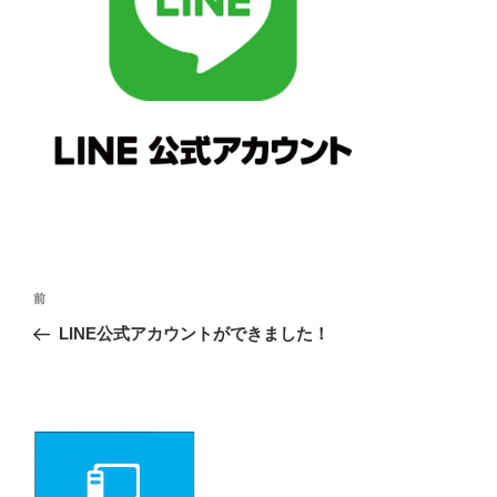
投
前
前
の
稿
LINE公式アカウントができました！
投
ナ
稿
ビ
ゲ
ー