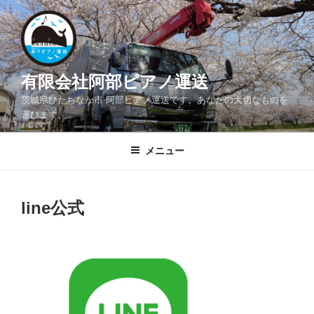
コ
ン
テ
ン
ツ
有限会社阿部ピアノ運送
へ
茨城県ひたちなか市 阿部ピアノ運送です。あなたの大切なものを
ス
運びます。
キ
ッ
メニュー
プ
line公式