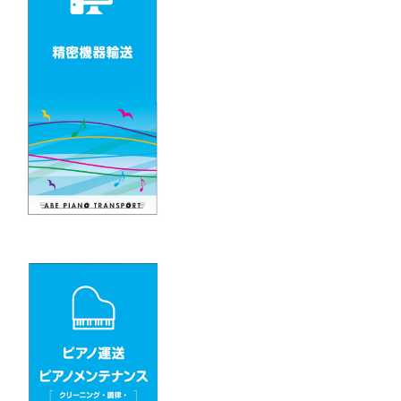
シ
ョ
ン