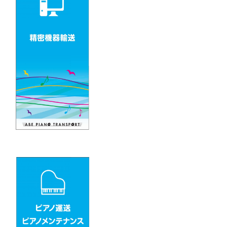
ー
シ
ョ
ン