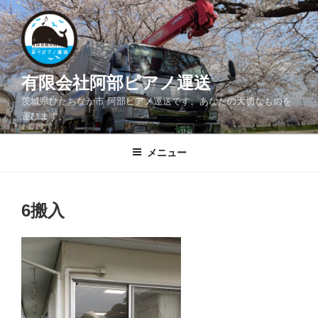
コ
ン
テ
ン
ツ
有限会社阿部ピアノ運送
へ
茨城県ひたちなか市 阿部ピアノ運送です。あなたの大切なものを
ス
運びます。
キ
ッ
メニュー
プ
6搬入