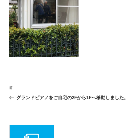
投
前
前
の
稿
グランドピアノをご自宅の2Fから1Fへ移動しました。
投
ナ
稿
ビ
ゲ