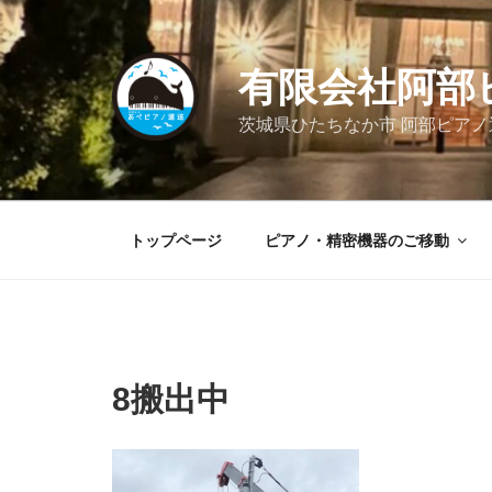
コ
ン
テ
有限会社阿部
ン
ツ
茨城県ひたちなか市 阿部ピア
へ
ス
キ
ッ
トップページ
ピアノ・精密機器のご移動
プ
8搬出中