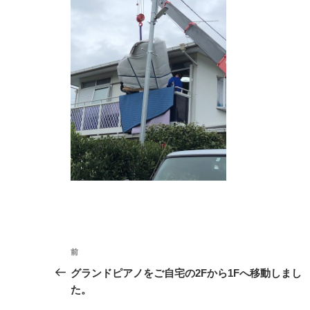
投
前
前
の
稿
グランドピアノをご自宅の2Fから1Fへ移動しまし
投
た。
ナ
稿