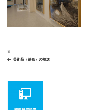
投
前
前
の
稿
美術品（絵画）の輸送
投
ナ
稿
ビ
ゲ
ー
シ