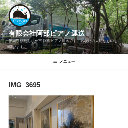
コ
ン
テ
ン
ツ
有限会社阿部ピアノ運送
へ
茨城県ひたちなか市 阿部ピアノ運送です。あなたの大切なものを
ス
運びます。
キ
ッ
メニュー
プ
IMG_3695