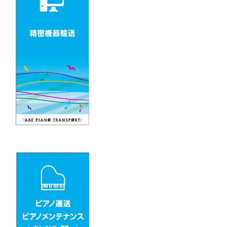
ー
シ
ョ
ン