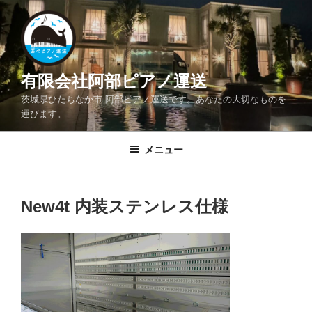
コ
ン
テ
ン
ツ
有限会社阿部ピアノ運送
へ
茨城県ひたちなか市 阿部ピアノ運送です。あなたの大切なものを
ス
運びます。
キ
ッ
メニュー
プ
New4t 内装ステンレス仕様