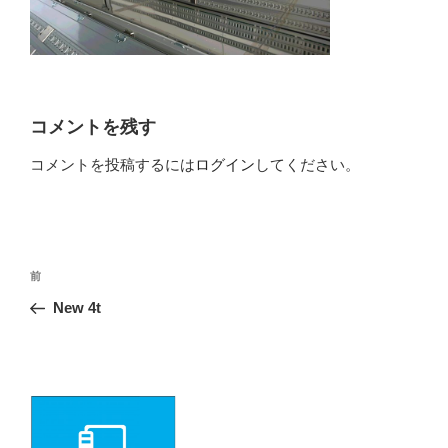
コメントを残す
コメントを投稿するには
ログイン
してください。
投
前
前
の
稿
New 4t
投
ナ
稿
ビ
ゲ