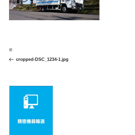
投
前
前
の
稿
cropped-DSC_1234-1.jpg
投
ナ
稿
ビ
ゲ
ー
シ
ョ
ン