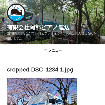
コ
ン
テ
ン
ツ
有限会社阿部ピアノ運送
へ
茨城県ひたちなか市 阿部ピアノ運送です。あなたの大切なものを
ス
運びます。
キ
ッ
メニュー
プ
cropped-DSC_1234-1.jpg