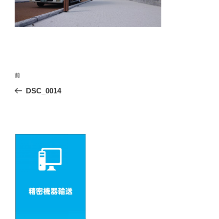
投
前
前
の
稿
DSC_0014
投
ナ
稿
ビ
ゲ
ー
シ
ョ
ン