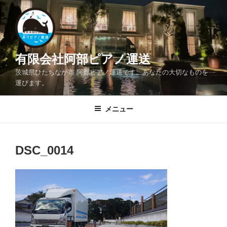
コ
ン
テ
ン
ツ
有限会社阿部ピアノ運送
へ
茨城県ひたちなか市 阿部ピアノ運送です。あなたの大切なものを
ス
運びます。
キ
ッ
メニュー
プ
DSC_0014