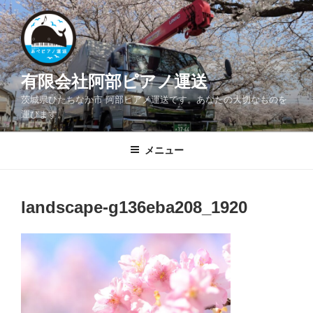
コ
ン
テ
ン
ツ
有限会社阿部ピアノ運送
へ
茨城県ひたちなか市 阿部ピアノ運送です。あなたの大切なものを
ス
運びます。
キ
ッ
メニュー
プ
landscape-g136eba208_1920