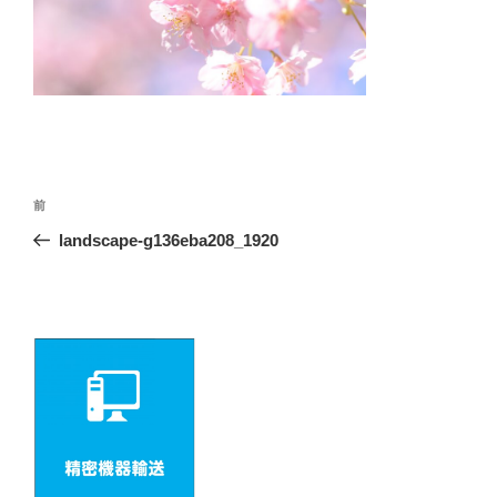
投
前
前
の
稿
landscape-g136eba208_1920
投
ナ
稿
ビ
ゲ
ー
シ
ョ